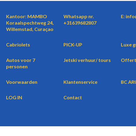
Kantoor: MAMBO
Whatsapp nr.
E: inf
Koraalspechtweg 24,
+31639682807
Willemstad, Curaçao
Cabriolets
PICK-UP
Luxe g
Autos voor 7
Jetski verhuur/ tours
Offer
personen
Voorwaarden
Klantenservice
BC AR
LOG IN
Contact