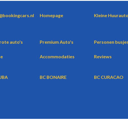
o@bookingcars.nl
Homepage
Kleine Huurauto
rote auto's
Premium Auto's
Personen busje
te
Accommodaties
Reviews
UBA
BC BONAIRE
BC CURACAO
WBG
BookingCars.nl
© 2026