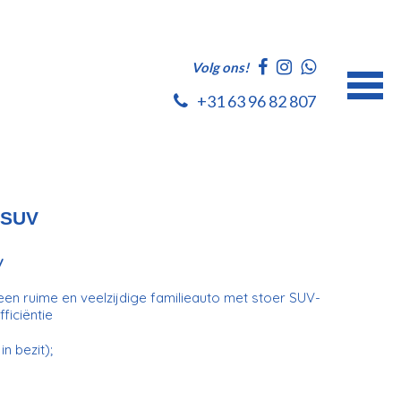
Volg ons!
+31 63 96 82 807
 SUV
V
een ruime en veelzijdige familieauto met stoer SUV-
ficiëntie
n bezit);