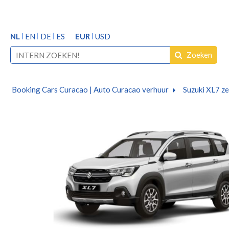
NL
EN
DE
ES
EUR
USD
Zoeken
Booking Cars Curacao | Auto Curacao verhuur
Suzuki XL7 z