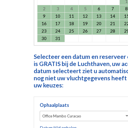
1
2
3
4
5
6
7
8
9
10
11
12
13
14
1
16
17
18
19
20
21
2
23
24
25
26
27
28
2
30
31
Selecteer een datum en reserveer
is GRATIS bij de Luchthaven, uw a
datum selecteert ziet u automatisch
nog niet uw vluchtgegevens heeft 
uw keuzes:
Ophaalplaats
Office Mambo Curacao
Datum/tijd ophalen