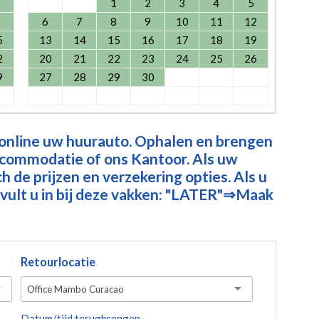
1
2
3
4
5
6
7
8
9
10
11
12
5
13
14
15
16
17
18
19
2
20
21
22
23
24
25
26
9
27
28
29
30
 online uw huurauto. Ophalen en brengen
ccommodatie of ons Kantoor. Als uw
 de prijzen en verzekering opties. Als u
vult u in bij deze vakken: "LATER"⇒Maak
Retourlocatie
Office Mambo Curacao
Datum/tijd terugbrengen