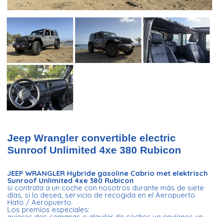
Jeep Wrangler convertible electric
Sunroof Unlimited 4xe 380 Rubicon
JEEP WRANGLER Hybride gasoline Cabrio met elektrisch
Sunroof Unlimited 4xe 380 Rubicon
si contrata a un coche con nosotros durante más de siete
días, si lo desea, servicio de recogida en el Aeropuerto
Hato / Aeropuerto.
Los premios especiales:
quieres dos semanas o alquiler de coches ya envíenos un