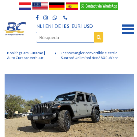
NL
EN
DE
ES
EUR
USD
Booking Cars Curacao |
Jeep Wrangler convertible electric
Auto Curacao verhuur
Sunroof Unlimited 4xe 380 Rubicon