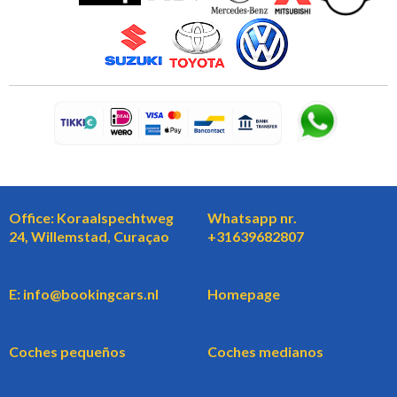
Office: Koraalspechtweg
Whatsapp nr.
24, Willemstad, Curaçao
+31639682807
E: info@bookingcars.nl
Homepage
Coches pequeños
Coches medianos