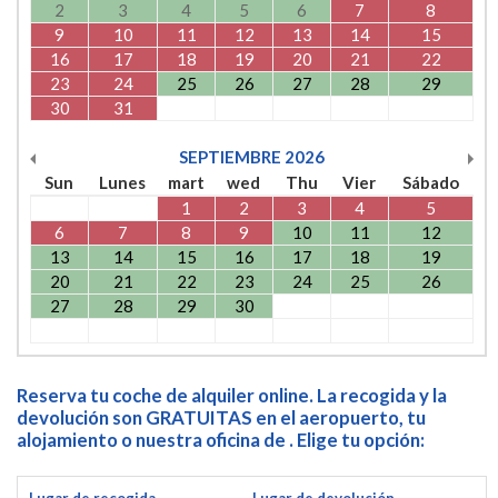
2
3
4
5
6
7
8
9
10
11
12
13
14
15
16
17
18
19
20
21
22
23
24
25
26
27
28
29
30
31
SEPTIEMBRE
2026
Sun
Lunes
mart
wed
Thu
Vier
Sábado
1
2
3
4
5
6
7
8
9
10
11
12
13
14
15
16
17
18
19
20
21
22
23
24
25
26
27
28
29
30
Reserva tu coche de alquiler online. La recogida y la
devolución son GRATUITAS en el aeropuerto, tu
alojamiento o nuestra oficina de . Elige tu opción: