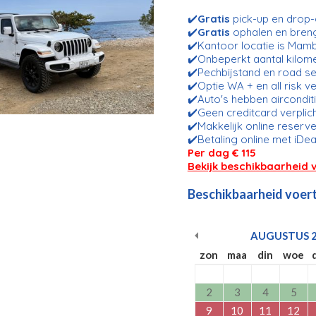
✔️
Gratis
pick-up en drop-o
✔️
Gratis
ophalen en bren
✔️Kantoor locatie is Mam
✔️Onbeperkt aantal kilom
✔️Pechbijstand en road se
✔️Optie WA + en all risk v
✔️Auto's hebben aircondit
✔️Geen creditcard verplic
✔️Makkelijk online reserve
✔️Betaling online met iDea
Per dag € 115
Bekijk beschikbaarheid 
Beschikbaarheid voert
AUGUSTUS
zon
maa
din
woe
2
3
4
5
9
10
11
12