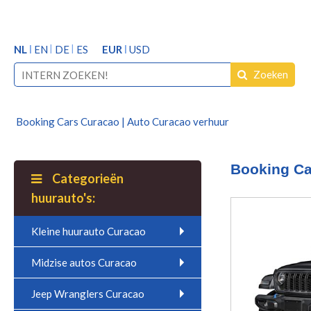
NL
EN
DE
ES
EUR
USD
Zoeken
Booking Cars Curacao | Auto Curacao verhuur
Booking Ca
Categorieën
huurauto's:
Kleine huurauto Curacao
Midzise autos Curacao
Jeep Wranglers Curacao