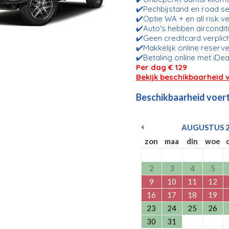
✔️Pechbijstand en road se
✔️Optie WA + en all risk v
✔️Auto's hebben aircondit
✔️Geen creditcard verplic
✔️Makkelijk online reserve
✔️Betaling online met iDea
Per dag € 129
Bekijk beschikbaarheid 
Beschikbaarheid voert
AUGUSTUS
zon
maa
din
woe
2
3
4
5
9
10
11
12
16
17
18
19
23
24
25
26
30
31