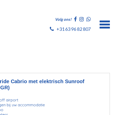
Volg ons!
+31 63 96 82 807
ide Cabrio met elektrisch Sunroof
(GR)
ff airport
gen bij uw accommodatie
bo
eters