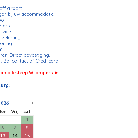
ff airport
gen bij uw accommodatie
bo
eters
rvice
erzekering
ioning
ht
ren. Direct bevestiging.
l, Bancontact of Credticard
van alle Jeep Wranglers
►
uig:
2026
don
Vrij
zat
1
6
7
8
13
14
15