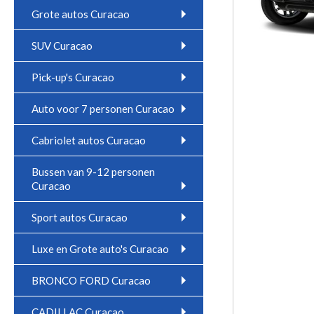
Grote autos Curacao
SUV Curacao
Pick-up's Curacao
Auto voor 7 personen Curacao
Cabriolet autos Curacao
Bussen van 9-12 personen
Curacao
Sport autos Curacao
Luxe en Grote auto's Curacao
BRONCO FORD Curacao
CADILLAC Curacao