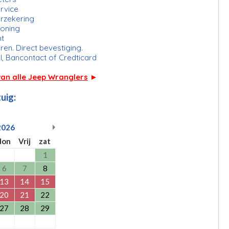
rvice
erzekering
ioning
ht
ren. Direct bevestiging.
l, Bancontact of Credticard
van alle Jeep Wranglers
►
uig:
2026
don
Vrij
zat
1
6
7
8
13
14
15
20
21
22
27
28
29