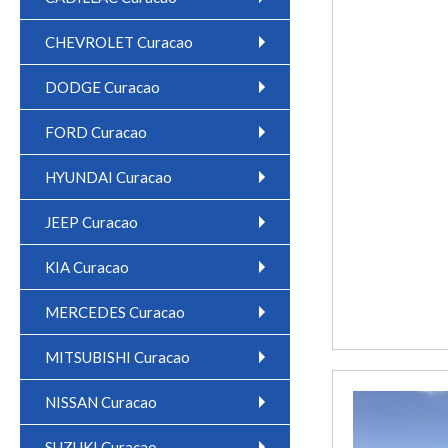
CHEVROLET Curacao
DODGE Curacao
FORD Curacao
HYUNDAI Curacao
JEEP Curacao
KIA Curacao
MERCEDES Curacao
MITSUBISHI Curacao
NISSAN Curacao
SUZUKI Curacao