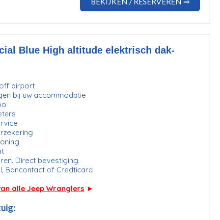
BEKIJKEN / RESERVEREN ⇒
ial Blue High altitude elektrisch dak-
ff airport
gen bij uw accommodatie
bo
eters
rvice
erzekering
ioning
ht
ren. Direct bevestiging.
l, Bancontact of Credticard
van alle Jeep Wranglers
►
uig: