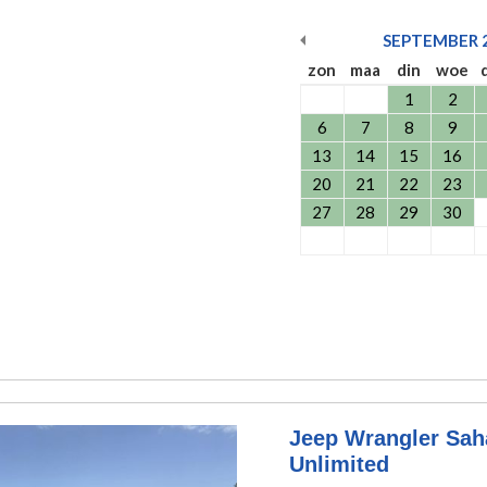
SEPTEMBER
zon
maa
din
woe
1
2
6
7
8
9
13
14
15
16
20
21
22
23
27
28
29
30
Jeep Wrangler Saha
Unlimited