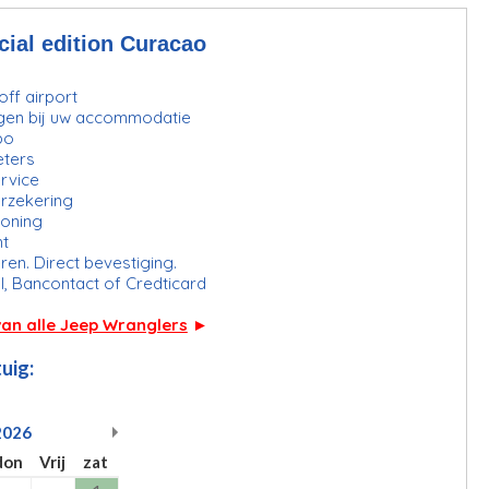
ial edition Curacao
ff airport
gen bij uw accommodatie
bo
eters
rvice
erzekering
ioning
ht
ren. Direct bevestiging.
l, Bancontact of Credticard
van alle Jeep Wranglers
►
uig:
2026
don
Vrij
zat