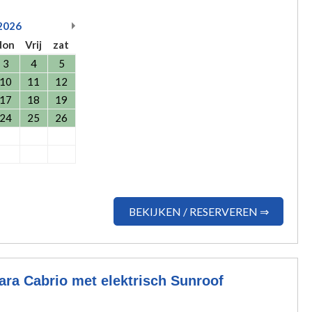
2026
don
Vrij
zat
3
4
5
10
11
12
17
18
19
24
25
26
BEKIJKEN / RESERVEREN ⇒
ra Cabrio met elektrisch Sunroof