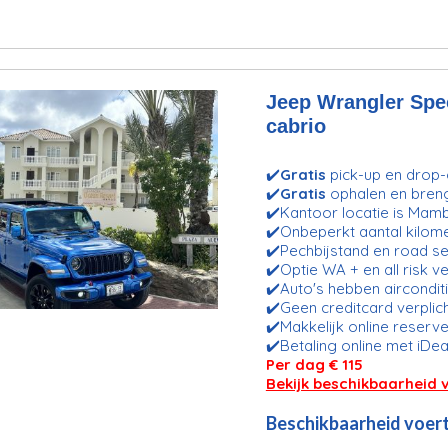
Jeep Wrangler Spec
cabrio
✔️
Gratis
pick-up en drop-o
✔️
Gratis
ophalen en bren
✔️Kantoor locatie is Mam
✔️Onbeperkt aantal kilom
✔️Pechbijstand en road se
✔️Optie WA + en all risk v
✔️Auto's hebben aircondit
✔️Geen creditcard verplic
✔️Makkelijk online reserve
✔️Betaling online met iDea
Per dag € 115
Bekijk beschikbaarheid 
Beschikbaarheid voert