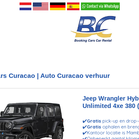
rs Curacao | Auto Curacao verhuur
Jeep Wrangler Hybr
Unlimited 4xe 380 
✔️
Gratis
pick-up en drop-o
✔️
Gratis
ophalen en bren
✔️Kantoor locatie is Mam
✔️Onbeperkt aantal kilom