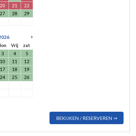
20
21
22
27
28
29
2026
don
Vrij
zat
3
4
5
10
11
12
17
18
19
24
25
26
BEKIJKEN / RESERVEREN ⇒