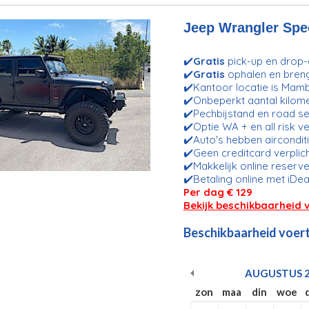
Jeep Wrangler Spec
✔️
Gratis
pick-up en drop-o
✔️
Gratis
ophalen en bren
✔️Kantoor locatie is Mam
✔️Onbeperkt aantal kilom
✔️Pechbijstand en road se
✔️Optie WA + en all risk v
✔️Auto's hebben aircondit
✔️Geen creditcard verplic
✔️Makkelijk online reserve
✔️Betaling online met iDea
Per dag € 129
Bekijk beschikbaarheid 
Beschikbaarheid voert
AUGUSTUS
zon
maa
din
woe