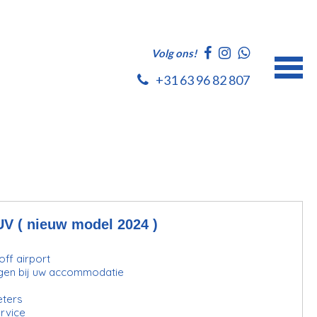
Volg ons!
+31 63 96 82 807
UV ( nieuw model 2024 )
ff airport
gen bij uw accommodatie
eters
rvice