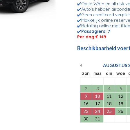
✔️Optie WA + en all risk v
✔️Auto's hebben aircondit
✔️Geen creditcard verplic
✔️Makkelijk online reserve
✔️Betaling online met iDea
✔️
Passagiers: 7
Per dag € 149
Beschikbaarheid voert
AUGUSTUS
zon
maa
din
woe
2
3
4
5
9
10
11
12
16
17
18
19
23
24
25
26
30
31