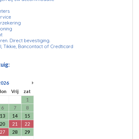
eters
rvice
erzekering
ioning
ht
ren. Direct bevestiging.
l, Tikkie, Bancontact of Credticard
uig:
2026
don
Vrij
zat
1
6
7
8
13
14
15
20
21
22
27
28
29