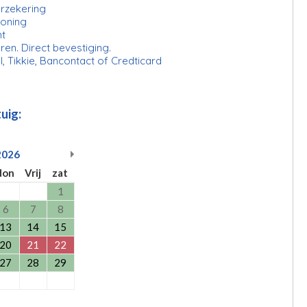
erzekering
ioning
ht
ren. Direct bevestiging.
l, Tikkie, Bancontact of Credticard
uig:
2026
don
Vrij
zat
1
6
7
8
13
14
15
20
21
22
27
28
29