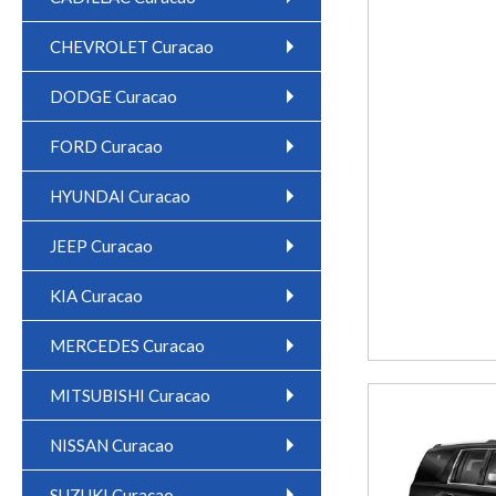
CHEVROLET Curacao
DODGE Curacao
FORD Curacao
HYUNDAI Curacao
JEEP Curacao
KIA Curacao
MERCEDES Curacao
MITSUBISHI Curacao
NISSAN Curacao
SUZUKI Curacao