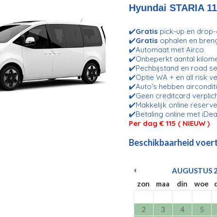
Hyundai STARIA 11
✔️
Gratis
pick-up en drop-o
✔️
Gratis
ophalen en bren
✔️Automaat met Airco
✔️Onbeperkt aantal kilom
✔️Pechbijstand en road se
✔️Optie WA + en all risk v
✔️Auto's hebben aircondit
✔️Geen creditcard verplic
✔️Makkelijk online reserve
✔️Betaling online met iDea
Per dag € 115 ( NIEUW )
Beschikbaarheid voert
AUGUSTUS
zon
maa
din
woe
2
3
4
5