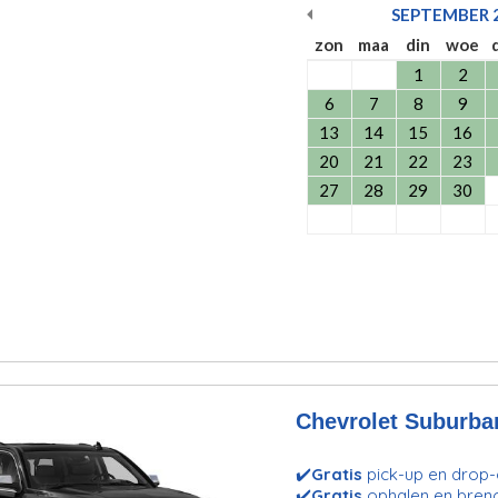
SEPTEMBER
zon
maa
din
woe
1
2
6
7
8
9
13
14
15
16
20
21
22
23
27
28
29
30
Chevrolet Suburban
✔️
Gratis
pick-up en drop-o
✔️
Gratis
ophalen en bren