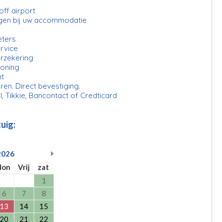
ff airport
gen bij uw accommodatie
eters
rvice
erzekering
ioning
ht
ren. Direct bevestiging.
l, Tikkie, Bancontact of Credticard
uig:
2026
don
Vrij
zat
1
6
7
8
13
14
15
20
21
22