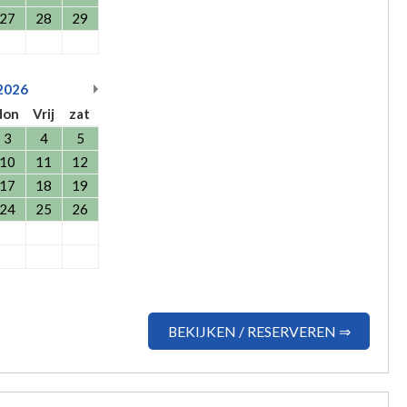
27
28
29
2026
don
Vrij
zat
3
4
5
10
11
12
17
18
19
24
25
26
BEKIJKEN / RESERVEREN ⇒