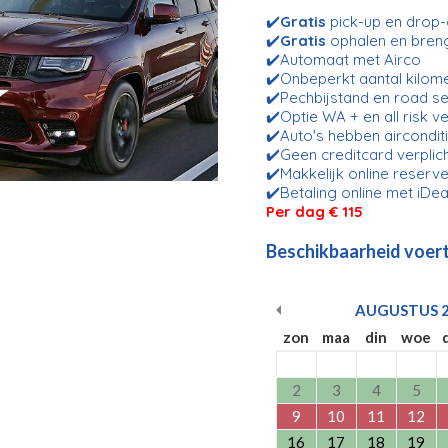
✔️
Gratis
pick-up en drop-o
✔️
Gratis
ophalen en bren
✔️Automaat met Airco
✔️Onbeperkt aantal kilom
✔️Pechbijstand en road se
✔️Optie WA + en all risk v
✔️Auto's hebben aircondit
✔️Geen creditcard verplic
✔️Makkelijk online reserve
✔️Betaling online met iDea
Per dag € 115
Beschikbaarheid voert
AUGUSTUS
zon
maa
din
woe
2
3
4
5
9
10
11
12
16
17
18
19