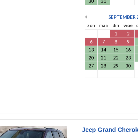
30
31
SEPTEMBER
zon
maa
din
woe
1
2
6
7
8
9
13
14
15
16
20
21
22
23
27
28
29
30
Jeep Grand Cherok