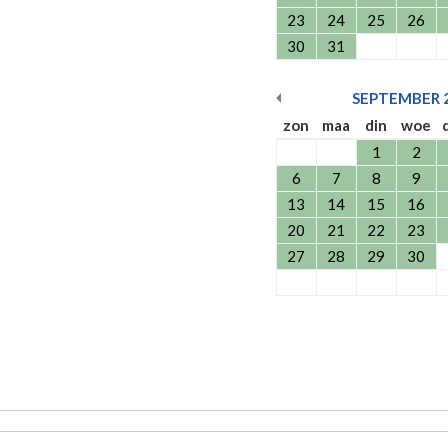
23
24
25
26
30
31
SEPTEMBER
zon
maa
din
woe
1
2
6
7
8
9
13
14
15
16
20
21
22
23
27
28
29
30