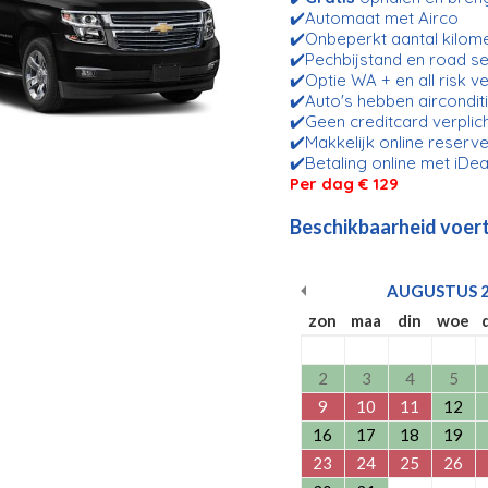
✔️Automaat met Airco
✔️Onbeperkt aantal kilom
✔️Pechbijstand en road se
✔️Optie WA + en all risk v
✔️Auto's hebben aircondit
✔️Geen creditcard verplic
✔️Makkelijk online reserve
✔️Betaling online met iDea
Per dag € 129
Beschikbaarheid voert
AUGUSTUS
zon
maa
din
woe
2
3
4
5
9
10
11
12
16
17
18
19
23
24
25
26