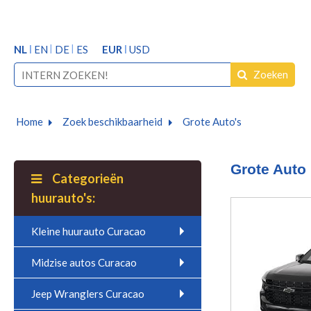
NL
EN
DE
ES
EUR
USD
Zoeken
Home
Zoek beschikbaarheid
Grote Auto's
Grote Auto
Categorieën
huurauto's:
Kleine huurauto Curacao
Midzise autos Curacao
Jeep Wranglers Curacao