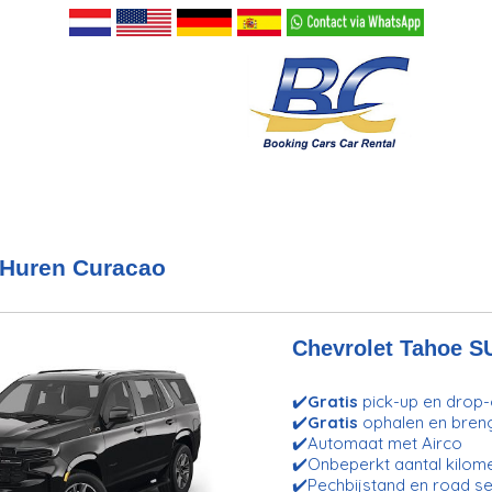
 Huren Curacao
Chevrolet Tahoe S
✔️
Gratis
pick-up en drop-o
✔️
Gratis
ophalen en bren
✔️Automaat met Airco
✔️Onbeperkt aantal kilom
✔️Pechbijstand en road se