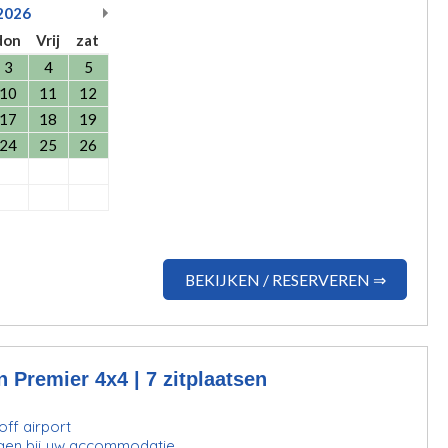
2026
don
Vrij
zat
3
4
5
10
11
12
17
18
19
24
25
26
BEKIJKEN / RESERVEREN ⇒
 Premier 4x4 | 7 zitplaatsen
ff airport
gen bij uw accommodatie