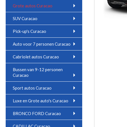
Grote autos Curacao
SUV Curacao
Pick-up's Curacao
Auto voor 7 personen Curacao
Cabriolet autos Curacao
Bussen van 9-12 personen
Curacao
Sport autos Curacao
Luxe en Grote auto's Curacao
BRONCO FORD Curacao
CADILLAC Curacao