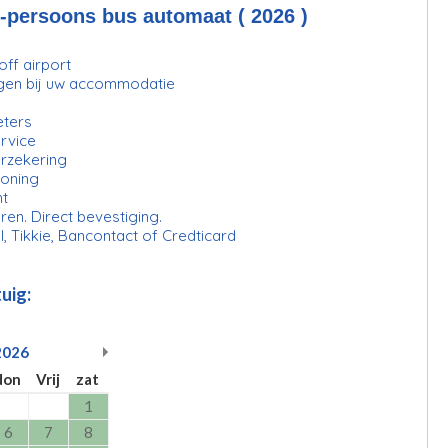
-persoons bus automaat ( 2026 )
ff airport
gen bij uw accommodatie
eters
rvice
erzekering
ioning
ht
ren. Direct bevestiging.
l, Tikkie, Bancontact of Credticard
uig:
2026
don
Vrij
zat
1
6
7
8