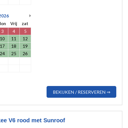
2026
don
Vrij
zat
3
4
5
10
11
12
17
18
19
24
25
26
BEKIJKEN / RESERVEREN ⇒
ee V6 rood met Sunroof