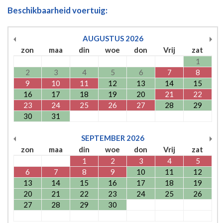
Beschikbaarheid voertuig:
AUGUSTUS
2026
zon
maa
din
woe
don
Vrij
zat
1
2
3
4
5
6
7
8
9
10
11
12
13
14
15
16
17
18
19
20
21
22
23
24
25
26
27
28
29
30
31
SEPTEMBER
2026
zon
maa
din
woe
don
Vrij
zat
1
2
3
4
5
6
7
8
9
10
11
12
13
14
15
16
17
18
19
20
21
22
23
24
25
26
27
28
29
30