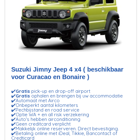
Suzuki Jimny Jeep 4 x4 ( beschikbaar
voor Curacao en Bonaire )
✔️
Gratis
pick-up en drop-off airport
✔️
Gratis
ophalen en brengen bij uw accommodatie
✔️Automaat met Airco
✔️Onbeperkt aantal kilometers
✔️Pechbijstand en road service
✔️Optie WA + en all risk verzekering
✔️Auto's hebben airconditioning
✔️Geen creditcard verplicht
✔️Makkelijk online reserveren. Direct bevestiging.
✔️Betaling online met iDeal, Tikkie, Bancontact of
Credticard