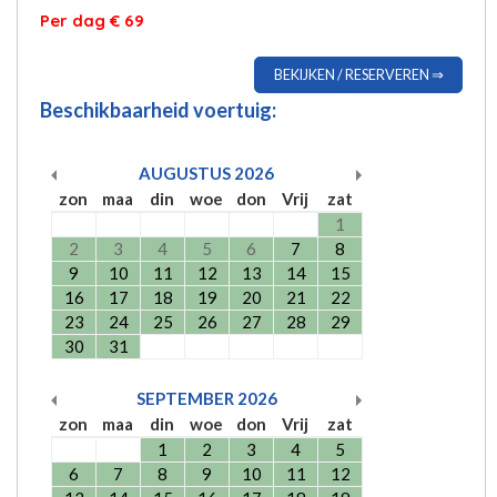
Per dag € 69
BEKIJKEN / RESERVEREN ⇒
Beschikbaarheid voertuig:
AUGUSTUS
2026
zon
maa
din
woe
don
Vrij
zat
1
2
3
4
5
6
7
8
9
10
11
12
13
14
15
16
17
18
19
20
21
22
23
24
25
26
27
28
29
30
31
SEPTEMBER
2026
zon
maa
din
woe
don
Vrij
zat
1
2
3
4
5
6
7
8
9
10
11
12