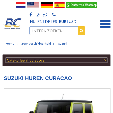
NL
EN
DE
ES
EUR
USD
Home
Zoek beschikbaarheid
Suzuki
SUZUKI HUREN CURACAO