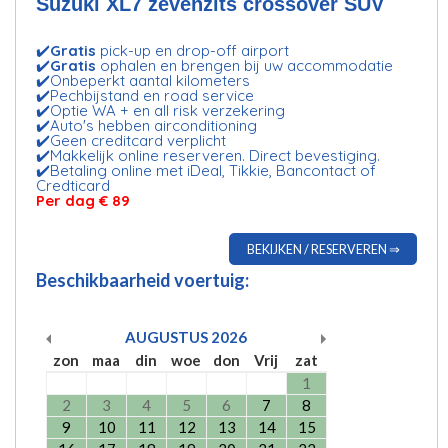
Suzuki XL7 zevenzits crossover SUV
✔️
Gratis
pick-up en drop-off airport
✔️
Gratis
ophalen en brengen bij uw accommodatie
✔️Onbeperkt aantal kilometers
✔️Pechbijstand en road service
✔️Optie WA + en all risk verzekering
✔️Auto's hebben airconditioning
✔️Geen creditcard verplicht
✔️Makkelijk online reserveren. Direct bevestiging.
✔️Betaling online met iDeal, Tikkie, Bancontact of
Credticard
Per dag € 89
BEKIJKEN / RESERVEREN ⇒
Beschikbaarheid voertuig:
AUGUSTUS
2026
zon
maa
din
woe
don
Vrij
zat
1
2
3
4
5
6
7
8
9
10
11
12
13
14
15