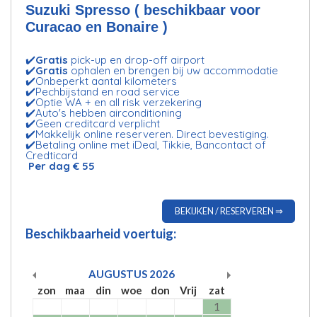
Suzuki Spresso ( beschikbaar voor
Curacao en Bonaire )
✔️
Gratis
pick-up en drop-off airport
✔️
Gratis
ophalen en brengen bij uw accommodatie
✔️Onbeperkt aantal kilometers
✔️Pechbijstand en road service
✔️Optie WA + en all risk verzekering
✔️Auto's hebben airconditioning
✔️Geen creditcard verplicht
✔️Makkelijk online reserveren. Direct bevestiging.
✔️Betaling online met iDeal, Tikkie, Bancontact of
Credticard
Per dag € 55
BEKIJKEN / RESERVEREN ⇒
Beschikbaarheid voertuig:
AUGUSTUS
2026
zon
maa
din
woe
don
Vrij
zat
1