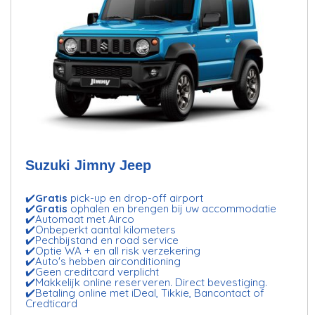
Suzuki Jimny Jeep
✔️
Gratis
pick-up en drop-off airport
✔️
Gratis
ophalen en brengen bij uw accommodatie
✔️Automaat met Airco
✔️Onbeperkt aantal kilometers
✔️Pechbijstand en road service
✔️Optie WA + en all risk verzekering
✔️Auto's hebben airconditioning
✔️Geen creditcard verplicht
✔️Makkelijk online reserveren. Direct bevestiging.
✔️Betaling online met iDeal, Tikkie, Bancontact of
Credticard