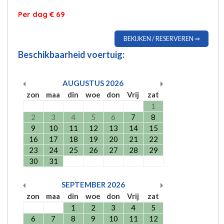
Per dag € 69
BEKIJKEN / RESERVEREN ⇒
Beschikbaarheid voertuig:
AUGUSTUS
2026
zon
maa
din
woe
don
Vrij
zat
1
2
3
4
5
6
7
8
9
10
11
12
13
14
15
16
17
18
19
20
21
22
23
24
25
26
27
28
29
30
31
SEPTEMBER
2026
zon
maa
din
woe
don
Vrij
zat
1
2
3
4
5
6
7
8
9
10
11
12