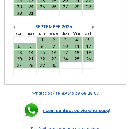
16
17
18
19
20
21
22
23
24
25
26
27
28
29
30
31
SEPTEMBER
2026
zon
maa
din
woe
don
Vrij
zat
1
2
3
4
5
6
7
8
9
10
11
12
13
14
15
16
17
18
19
20
21
22
23
24
25
26
27
28
29
30
Whatsapp/ telnr.
+316 39 68 28 07
neem contact op via whatsapp
!
E:
info@bookingcarscuracao.com