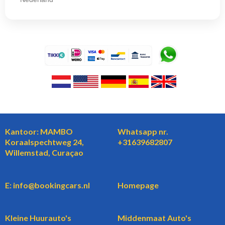
Kantoor: MAMBO
Whatsapp nr.
Koraalspechtweg 24,
+31639682807
Willemstad, Curaçao
E: info@bookingcars.nl
Homepage
Kleine Huurauto's
Middenmaat Auto's