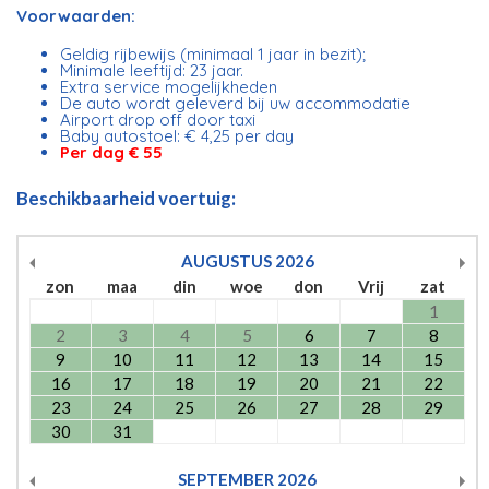
Voorwaarden:
Geldig rijbewijs (minimaal 1 jaar in bezit);
Minimale leeftijd: 23 jaar.
Extra service mogelijkheden
De auto wordt geleverd bij uw accommodatie
Airport drop off door taxi
Baby autostoel: € 4,25 per day
Per dag € 55
Beschikbaarheid voertuig:
AUGUSTUS
2026
zon
maa
din
woe
don
Vrij
zat
1
2
3
4
5
6
7
8
9
10
11
12
13
14
15
16
17
18
19
20
21
22
23
24
25
26
27
28
29
30
31
SEPTEMBER
2026