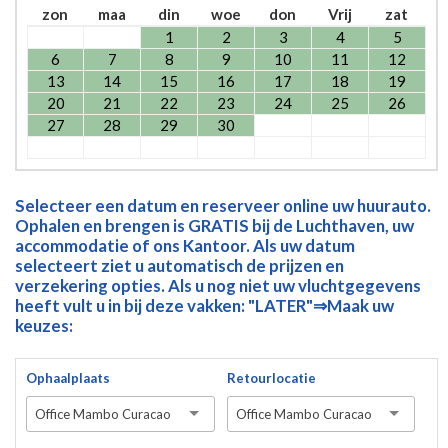
zon
maa
din
woe
don
Vrij
zat
1
2
3
4
5
6
7
8
9
10
11
12
13
14
15
16
17
18
19
20
21
22
23
24
25
26
27
28
29
30
Selecteer een datum en reserveer online uw huurauto.
Ophalen en brengen is GRATIS bij de Luchthaven, uw
accommodatie of ons Kantoor. Als uw datum
selecteert ziet u automatisch de prijzen en
verzekering opties. Als u nog niet uw vluchtgegevens
heeft vult u in bij deze vakken: "LATER"⇒Maak uw
keuzes:
Ophaalplaats
Retourlocatie
Office Mambo Curacao
Office Mambo Curacao