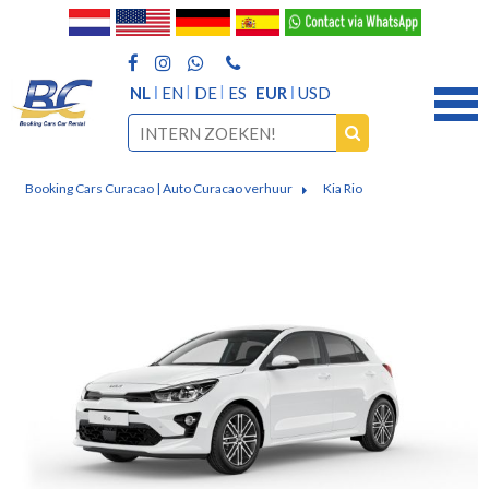
NL
EN
DE
ES
EUR
USD
Booking Cars Curacao | Auto Curacao verhuur
Kia Rio